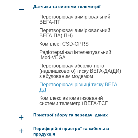
–
Датчики та системи телеметрії
Перетворювач вимірювальний
ВЕГА-ПТ
Перетворювач вимірювальний
ВЕГА-ПА(-ПН)
Комплект CSD-GPRS
Радіотермінал інтелектуальний
iMod-VEGA
Перетворювач абсолютного
(надлишкового) тиску ВЕГА-ДА(ДИ)
з вбудованим модемом
Перетворювач різниці тиску ВЕГА-
ДД
Комплекс автоматизований
системи телеметрії ВЕГА-ТСГ
+
Пристрої збору та передачі даних
+
Периферійні пристрої та кабельна
продукція