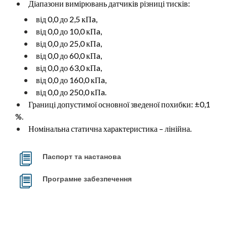
Діапазони вимірювань датчиків різниці тисків:
від 0,0 до 2,5 кПa,
від 0,0 до 10,0 кПa,
від 0,0 до 25,0 кПa,
від 0,0 до 60,0 кПa,
від 0,0 до 63,0 кПa,
від 0,0 до 160,0 кПa,
від 0,0 до 250,0 кПa.
Границі допустимої основної зведеної похибки: ±0,1
%.
Номінальна статична характеристика – лінійна.
Паспорт та настанова
Програмне забезпечення