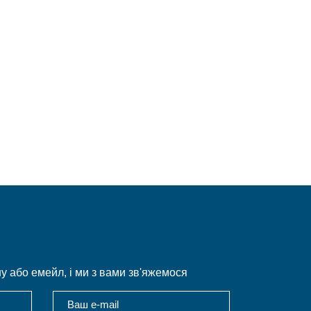
 або емейл, і ми з вами зв'яжемося