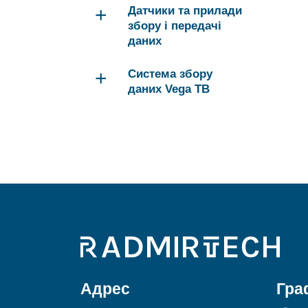
+
Датчики та прилади
збору і передачі
даних
+
Система збору
даних Vega ТВ
Адрес
Гра