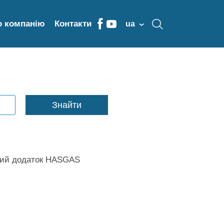
о компанію
Контакти
ua
Знайти
ий додаток HASGAS